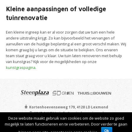
Kleine aanpassingen of volledige
tuinrenovatie
Een kleine ingreep kan er al voor zorgen dat uw tuin een hele
andere uitstraling krijgt. Zo kan bijvoorbeeld het vervangen of
aanvullen van de huidige beplanting al een groot verschil maken. Wij
komen graag bij u langs om de situatie te bekijken. Ons ervaren
team staat graag voor u klaar. Uw tuin laten renoveren met behulp
van kunstgras? Kijk voor de mogelijkheden op onze
kunstgraspagina
.
Kortenhoevenseweg 179, 4128 LD Lexmond
0347-341764 - info@smitshoveniers.nl
Deze website maakt gebruik van cookies om de website zo goed
Privacyverklaring & cookies
| © 2026 Smits Hoveniers.
mogelijk te laten functioneren en te verbeteren. Door verder te gaan
Powered by
fclmedia.nl
.
Ok